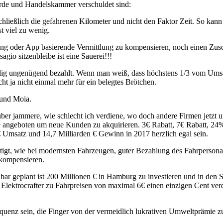
hörde und Handelskammer verschuldet sind:
chließlich die gefahrenen Kilometer und nicht den Faktor Zeit. So ka
t viel zu wenig.
ng oder App basierende Vermittlung zu kompensieren, noch einen Zusch
io sitzenbleibe ist eine Sauerei!!!
ig ungenügend bezahlt. Wenn man weiß, dass höchstens 1/3 vom Umsatz
ht ja nicht einmal mehr für ein belegtes Brötchen.
 und Moia.
ber jammere, wie schlecht ich verdiene, wo doch andere Firmen jetzt und
te angeboten um neue Kunden zu akquirieren. 3€ Rabatt, 7€ Rabatt, 24
 Umsatz und 14,7 Milliarden € Gewinn in 2017 herzlich egal sein.
htigt, wie bei modernsten Fahrzeugen, guter Bezahlung des Fahrperson
 kompensieren.
nbar geplant ist 200 Millionen € in Hamburg zu investieren und in de
 Elektrocrafter zu Fahrpreisen von maximal 6€ einen einzigen Cent ve
quenz sein, die Finger von der vermeidlich lukrativen Umweltprämie zu