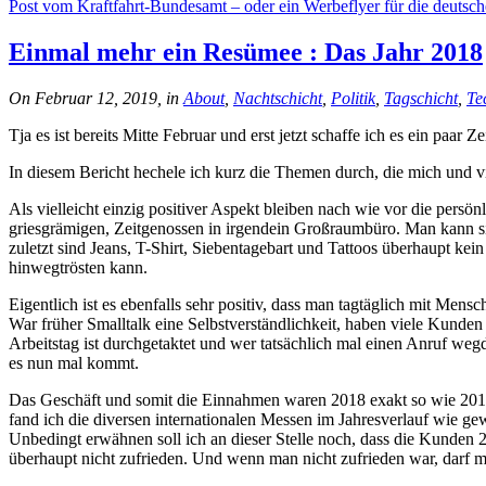
Post vom Kraftfahrt-Bundesamt – oder ein Werbeflyer für die deutsch
Einmal mehr ein Resümee : Das Jahr 2018
On Februar 12, 2019, in
About
,
Nachtschicht
,
Politik
,
Tagschicht
,
Te
Tja es ist bereits Mitte Februar und erst jetzt schaffe ich es ein paar 
In diesem Bericht hechele ich kurz die Themen durch, die mich und 
Als vielleicht einzig positiver Aspekt bleiben nach wie vor die persö
griesgrämigen, Zeitgenossen in irgendein Großraumbüro. Man kann sic
zuletzt sind Jeans, T-Shirt, Siebentagebart und Tattoos überhaupt k
hinwegtrösten kann.
Eigentlich ist es ebenfalls sehr positiv, dass man tagtäglich mit Men
War früher Smalltalk eine Selbstverständlichkeit, haben viele Kunden
Arbeitstag ist durchgetaktet und wer tatsächlich mal einen Anruf wegd
es nun mal kommt.
Das Geschäft und somit die Einnahmen waren 2018 exakt so wie 2017
fand ich die diversen internationalen Messen im Jahresverlauf wie gew
Unbedingt erwähnen soll ich an dieser Stelle noch, dass die Kunden 
überhaupt nicht zufrieden. Und wenn man nicht zufrieden war, darf 