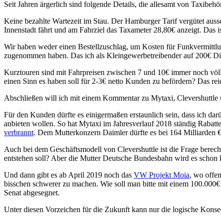
Seit Jahren ärgerlich sind folgende Details, die allesamt von Taxibe
Keine bezahlte Wartezeit im Stau. Der Hamburger Tarif vergütet auss
Innenstadt fährt und am Fahrziel das Taxameter 28,80€ anzeigt. Das is
Wir haben weder einen Bestellzuschlag, um Kosten für Funkvermittlu
zugenommen haben. Das ich als Kleingewerbetreibender auf 200€ Disag
Kurztouren sind mit Fahrpreisen zwischen 7 und 10€ immer noch völl
einen Sinn es haben soll für 2-3€ netto Kunden zu befördern? Das reic
Abschließen will ich mit einem Kommentar zu Mytaxi, Clevershuttle
Für den Kunden dürfte es einigermaßen erstaunlich sein, dass ich darü
anbieten wollen. So hat Mytaxi im Jahresverlauf 2018 ständig Rabat
verbrannt
. Dem Mutterkonzern Daimler dürfte es bei 164 Milliarden €
Auch bei dem Geschäftsmodell von Clevershuttle ist die Frage berec
entstehen soll? Aber die Mutter Deutsche Bundesbahn wird es schon
Und dann gibt es ab April 2019 noch das
VW Projekt Moia
, wo offe
bisschen schwerer zu machen. Wie soll man bitte mit einem 100.000€
Senat abgesegnet.
Unter diesen Vorzeichen für die Zukunft kann nur die logische Konse