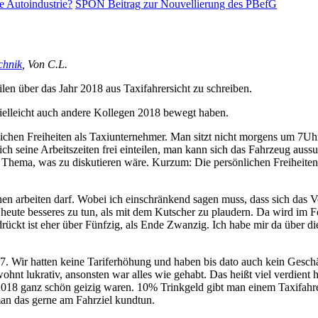
e Autoindustrie?
SPON Beitrag zur Nouvellierung des PBefG
chnik
, Von C.L.
Zeilen über das Jahr 2018 aus Taxifahrersicht zu schreiben.
vielleicht auch andere Kollegen 2018 bewegt haben.
nlichen Freiheiten als Taxiunternehmer. Man sitzt nicht morgens um 7Uh
h seine Arbeitszeiten frei einteilen, man kann sich das Fahrzeug auss
ein Thema, was zu diskutieren wäre. Kurzum: Die persönlichen Freiheit
schen arbeiten darf. Wobei ich einschränkend sagen muss, dass sich das V
 heute besseres zu tun, als mit dem Kutscher zu plaudern. Da wird im F
rückt ist eher über Fünfzig, als Ende Zwanzig. Ich habe mir da über di
. Wir hatten keine Tariferhöhung und haben bis dato auch kein Geschä
ohnt lukrativ, ansonsten war alles wie gehabt. Das heißt viel verdient h
2018 ganz schön geizig waren. 10% Trinkgeld gibt man einem Taxifahre
man das gerne am Fahrziel kundtun.