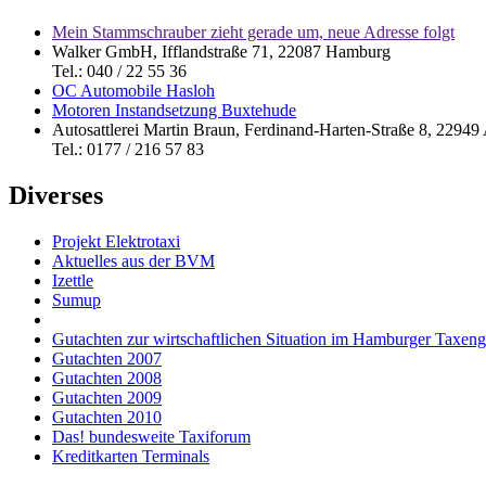
Mein Stammschrauber zieht gerade um, neue Adresse folgt
Walker GmbH, Ifflandstraße 71, 22087 Hamburg
Tel.: 040 / 22 55 36
OC Automobile Hasloh
Motoren Instandsetzung Buxtehude
Autosattlerei Martin Braun, Ferdinand-Harten-Straße 8, 2294
Tel.: 0177 / 216 57 83
Diverses
Projekt Elektrotaxi
Aktuelles aus der BVM
Izettle
Sumup
Gutachten zur wirtschaftlichen Situation im Hamburger Taxen
Gutachten 2007
Gutachten 2008
Gutachten 2009
Gutachten 2010
Das! bundesweite Taxiforum
Kreditkarten Terminals