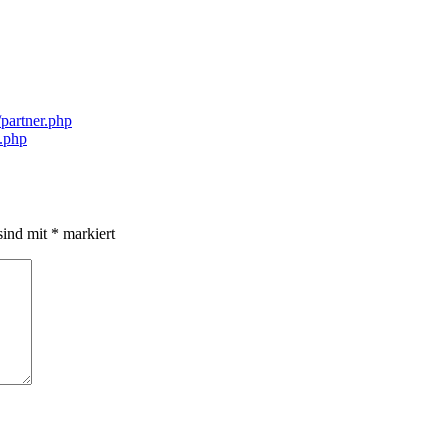
/partner.php
k.php
sind mit
*
markiert