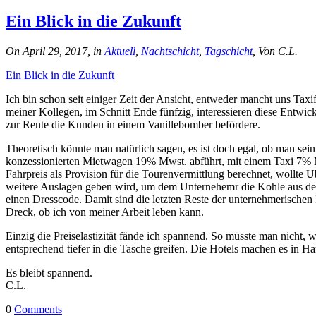
Ein Blick in die Zukunft
On April 29, 2017, in
Aktuell
,
Nachtschicht
,
Tagschicht
, Von C.L.
Ein Blick in die Zukunft
Ich bin schon seit einiger Zeit der Ansicht, entweder mancht uns Taxi
meiner Kollegen, im Schnitt Ende fünfzig, interessieren diese Entwic
zur Rente die Kunden in einem Vanillebomber befördere.
Theoretisch könnte man natürlich sagen, es ist doch egal, ob man sein 
konzessionierten Mietwagen 19% Mwst. abführt, mit einem Taxi 7%
Fahrpreis als Provision für die Tourenvermittlung berechnet, wollte 
weitere Auslagen geben wird, um dem Unternehemr die Kohle aus der T
einen Dresscode. Damit sind die letzten Reste der unternehmerischen Fr
Dreck, ob ich von meiner Arbeit leben kann.
Einzig die Preiselastizität fände ich spannend. So müsste man nicht
entsprechend tiefer in die Tasche greifen. Die Hotels machen es in 
Es bleibt spannend.
C.L.
0
Comments