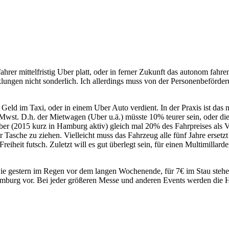
fahrer mittelfristig Uber platt, oder in ferner Zukunft das autonom fah
klungen nicht sonderlich. Ich allerdings muss von der Personenbeförderu
Geld im Taxi, oder in einem Uber Auto verdient. In der Praxis ist das na
 Mwst. D.h. der Mietwagen (Uber u.ä.) müsste 10% teurer sein, oder
Uber (2015 kurz in Hamburg aktiv) gleich mal 20% des Fahrpreises als V
asche zu ziehen. Vielleicht muss das Fahrzeug alle fünf Jahre ersetzt 
eiheit futsch. Zuletzt will es gut überlegt sein, für einen Multimillar
, wie gestern im Regen vor dem langen Wochenende, für 7€ im Stau ste
Hamburg vor. Bei jeder größeren Messe und anderen Events werden die 