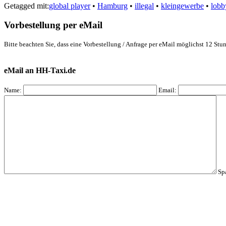
Getagged mit:
global player
•
Hamburg
•
illegal
•
kleingewerbe
•
lobb
Vorbestellung per eMail
Bitte beachten Sie, dass eine Vorbestellung / Anfrage per eMail möglichst 12 Stun
eMail an HH-Taxi.de
Name:
Email:
Sp