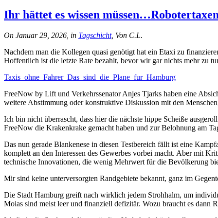
Ihr hättet es wissen müssen…Robotertax
On Januar 29, 2026, in
Tagschicht
, Von C.L.
Nachdem man die Kollegen quasi genötigt hat ein Etaxi zu finanziere
Hoffentlich ist die letzte Rate bezahlt, bevor wir gar nichts mehr zu t
Taxis_ohne_Fahrer_Das_sind_die_Plane_fur_Hamburg
FreeNow by Lift und Verkehrssenator Anjes Tjarks haben eine Absich
weitere Abstimmung oder konstruktive Diskussion mit den Menschen,
Ich bin nicht überrascht, dass hier die nächste hippe Scheiße ausgeroll
FreeNow die Krakenkrake gemacht haben und zur Belohnung am Tag X
Das nun gerade Blankenese in diesen Testbereich fällt ist eine Kampf
komplett an den Interessen des Gewerbes vorbei macht. Aber mit Krit
technische Innovationen, die wenig Mehrwert für die Bevölkerung bie
Mir sind keine unterversorgten Randgebiete bekannt, ganz im Gegente
Die Stadt Hamburg greift nach wirklich jedem Strohhalm, um individu
Moias sind meist leer und finanziell defizitär. Wozu braucht es dan