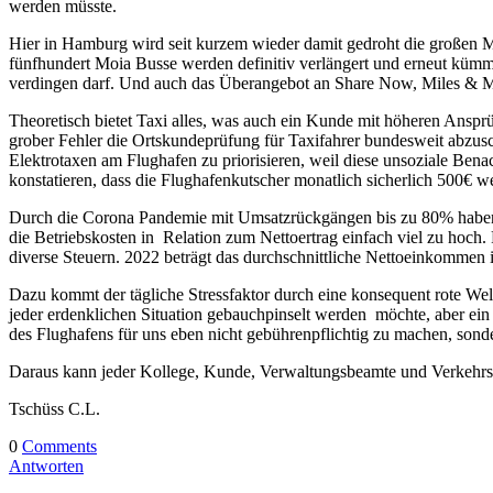
werden müsste.
Hier in Hamburg wird seit kurzem wieder damit gedroht die großen M
fünfhundert Moia Busse werden definitiv verlängert und erneut kümme
verdingen darf. Und auch das Überangebot an Share Now, Miles & Mo
Theoretisch bietet Taxi alles, was auch ein Kunde mit höheren Ansprüc
grober Fehler die Ortskundeprüfung für Taxifahrer bundesweit abzusc
Elektrotaxen am Flughafen zu priorisieren, weil diese unsoziale Bena
konstatieren, dass die Flughafenkutscher monatlich sicherlich 500€ 
Durch die Corona Pandemie mit Umsatzrückgängen bis zu 80% haben s
die Betriebskosten in Relation zum Nettoertrag einfach viel zu hoch.
diverse Steuern. 2022 beträgt das durchschnittliche Nettoeinkommen i
Dazu kommt der tägliche Stressfaktor durch eine konsequent rote Well
jeder erdenklichen Situation gebauchpinselt werden möchte, aber ei
des Flughafens für uns eben nicht gebührenpflichtig zu machen, sonder
Daraus kann jeder Kollege, Kunde, Verwaltungsbeamte und Verkehrss
Tschüss C.L.
0
Comments
Antworten