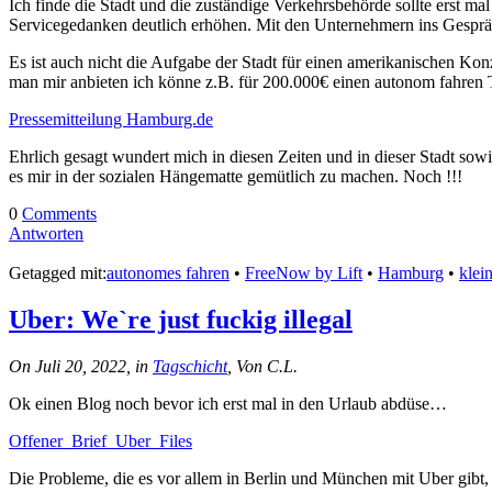
Ich finde die Stadt und die zuständige Verkehrsbehörde sollte erst 
Servicegedanken deutlich erhöhen. Mit den Unternehmern ins Gesprä
Es ist auch nicht die Aufgabe der Stadt für einen amerikanischen K
man mir anbieten ich könne z.B. für 200.000€ einen autonom fahren 
Pressemitteilung Hamburg.de
Ehrlich gesagt wundert mich in diesen Zeiten und in dieser Stadt sow
es mir in der sozialen Hängematte gemütlich zu machen. Noch !!!
0
Comments
Antworten
Getagged mit:
autonomes fahren
•
FreeNow by Lift
•
Hamburg
•
klei
Uber: We`re just fuckig illegal
On Juli 20, 2022, in
Tagschicht
, Von C.L.
Ok einen Blog noch bevor ich erst mal in den Urlaub abdüse…
Offener_Brief_Uber_Files
Die Probleme, die es vor allem in Berlin und München mit Uber gibt, 