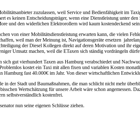
obilitätsanbieter zuzulassen, weil Service und Bedienfähigkeit im Ta
rt es keinen Entscheidungsträger, wenn eine Dienstleistung unter den
re und den widerlichen Elektrorollern wird kaum kostendeckend sein
hen von einer Mobilitätsdienstleistung erwarten kann, die vielen Fehler
haffen, weil man der Meinung ist, Navigationsgeräte ersetzen jahrelan
chteiligung der Diesel Kollegen direkt auf deren Motivation und ihr e
weniger Umsatz machen, weil die ETaxen sich ständig vordrängeln dürfe
ich gut vierhundert Taxen aus Hamburg verabschiedet und Nachwuchs 
 Problemlos kostet ein Taxi mit allen fixen und variablen Kosten mona
n Hamburg fast 40.000€ im Jahr. Von dieser wirtschaftlichen Entwicklu
e in der Stadt und Baumaßnahmen, die man schlicht nicht mehr überblic
n bisschen Wertschätzung für unsere Arbeit wäre schon angemessen. D
n selbstverständlich kostenfrei.
enator nun seine eigenen Schlüsse ziehen.