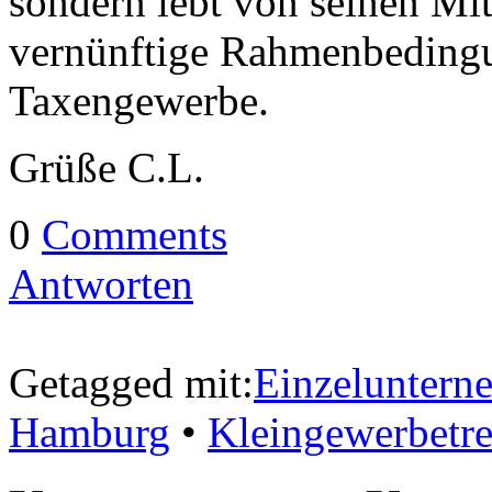
sondern lebt von seinen Mi
vernünftige Rahmenbeding
Taxengewerbe.
Grüße C.L.
0
Comments
Antworten
Getagged mit:
Einzeluntern
Hamburg
•
Kleingewerbetr